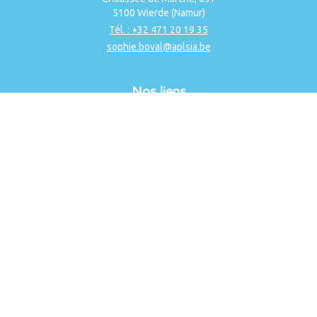
5100 Wierde (Namur)
Tél. : +32 471 20 19 35
sophie.boval@aplsia.be
Nos liens
ucm.be
ucmmouvement.be
ucmmagazine.be
reseaudiane.be
afsca.be
csipme.fgov.be
frdo-cfdd.be
Fonds Social 202.01
Fonds Social 201
Nos collaborations
NOWJOBS