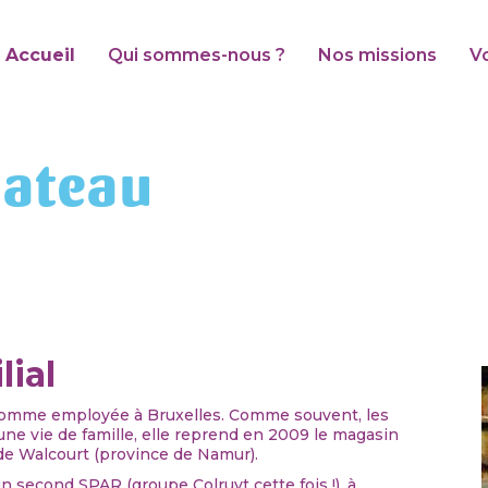
Accueil
Qui sommes-nous ?
Nos missions
V
hateau
ial
 comme employée à Bruxelles. Comme souvent, les
 une vie de famille, elle reprend en 2009 le magasin
de Walcourt (province de Namur).
un second SPAR (groupe Colruyt cette fois !), à