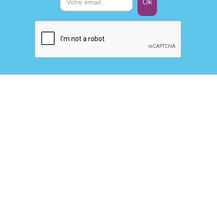
Nous contacter
Aplsia
Sophie Bôval
Chaussée de Marche, 637
5100 Wierde (Namur)
Tél. : +32 471 20 19 35
sophie.boval@aplsia.be
Nos liens
ucm.be
ucmmouvement.be