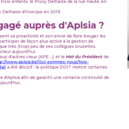
trois enfants, le Proxy Delhaize de la rue Haute, en
y Delhaize d'Overijse en 2019.
gagé auprès d'Aplsia ?
ent sa proactivité et son envie de faire bouger les
participer de façon plus active à la gestion de
e que très (trop) peu de ses collègues bruxellois
cteur aujourd'hui.
s d'autres cieux (APE ...), et le
Mot du Président
de
tp://www.aplsia.be/Qui-sommes-nous/Nos-
Mai
) a été décisif : le politique DOIT mettre certaines
e d'Aplsia afin de garantir une certaine continuité de
ujourd'hui.