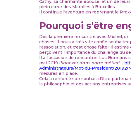
Cathy, sa charmante épouse, et un de leurs 
plein cœur des Marolles à Bruxelles.
Il continue l'aventure en reprenant le Prox
Pourquoi s'être en
Dès la première rencontre avec Michel, on s
choses. Il nous a très vite confié souhaiter 
l'association, et c'est chose faite ! Il estim
perçoivent l'importance du challenge du se
Il a l'occasion de rencontrer Luc Bormans sou
mai 2019 ("
Innover dans notre métier
" -
ht
Administrateurs/Mot-du-President/20192/
mesures en place.
Cela a renforcé son souhait d'être partenair
la philosophie et des actions entreprises a