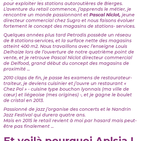
pour exploiter les stations autoroutières de Bierges.
L’aventure du retail commence, j’apprends le métier, je
rencontre un monde passionnant et
Pascal Niclot,
jeune
directeur commercial chez Sugro et nous faisons évoluer
fortement le concept des magasins de stations- services.
Quelques années plus tard Petrodis possède un réseau
de 8 stations-services, et la surface nette des magasins
atteint 400 m2. Nous travaillons avec l’enseigne Louis
Delhaize lors de l’ouverture de notre quatrième point de
vente, et je retrouve Pascal Niclot directeur commercial
de Delfood, grand début du concept des magasins de
proximité ...
2010 claps de fin, je passe les examens de restaurateur-
traiteur, je deviens cuisinier et j’ouvre un restaurant «
Chez Pol » - cuisine type bouchon lyonnais (ma ville de
cœur) et liégeoise (mes origines) -, et je gagne le boulet
de cristal en 2013.
Passionné de jazz j’organise des concerts et le Nandrin
Jazz Festival qui durera quatre ans.
Mais en 2015 le retail revient à moi par hasard mais peut-
être pas finalement ...
Et voilà pourquoi Aplsia !