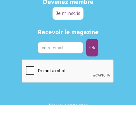
Devenez membre
Je m'inscris
Recevoir le magazine
Nous contacter
Aplsia
Sophie Bôval
Chaussée de Marche, 637
5100 Wierde (Namur)