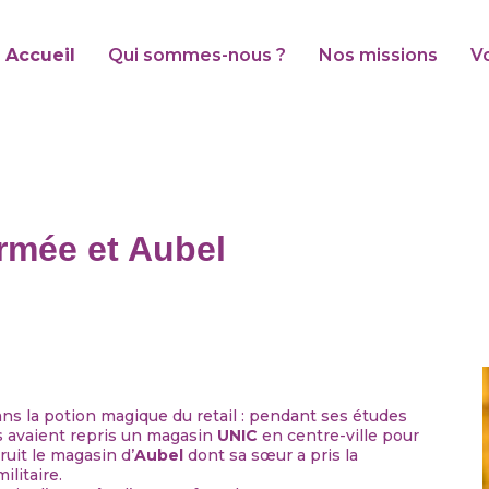
Accueil
Qui sommes-nous ?
Nos missions
V
rmée et Aubel
ans la potion magique du retail : pendant ses études
s avaient repris un magasin
UNIC
en centre-ville pour
truit le magasin d’
Aubel
dont sa sœur a pris la
ilitaire.