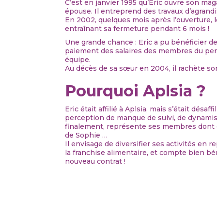
C’est en janvier 1995 qu’Eric ouvre son mag
épouse. Il entreprend des travaux d’agran
En 2002, quelques mois après l’ouverture, l
entraînant sa fermeture pendant 6 mois !
Une grande chance : Eric a pu bénéficier de
paiement des salaires des membres du pers
équipe.
Au décès de sa sœur en 2004, il rachète so
Pourquoi Aplsia ?
Eric était affilié à Aplsia, mais s’était dés
perception de manque de suivi, de dynamis
finalement, représente ses membres dont ce
de Sophie …
Il envisage de diversifier ses activités en
la franchise alimentaire, et compte bien bé
nouveau contrat !