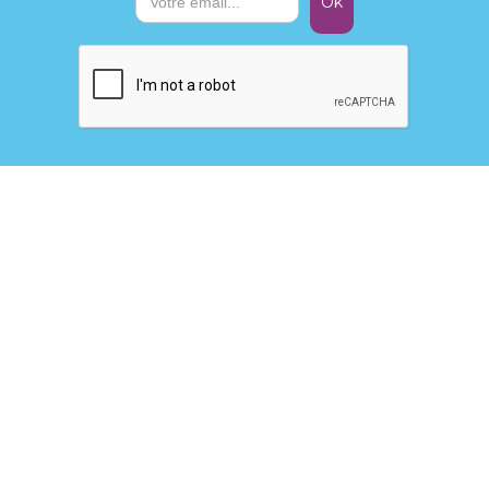
Nous contacter
Aplsia
Sophie Bôval
Chaussée de Marche, 637
5100 Wierde (Namur)
Tél. : +32 471 20 19 35
sophie.boval@aplsia.be
Nos liens
ucm.be
ucmmouvement.be