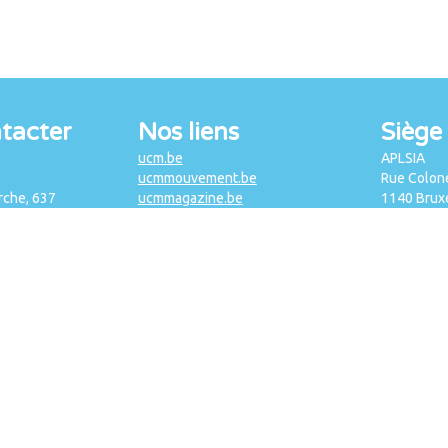
tacter
Nos liens
Siège 
ucm.be
APLSIA
ucmmouvement.be
Rue Colone
che, 637
ucmmagazine.be
1140 Bruxe
mur)
reseaudiane.be
Tél. : +32 
 19 35
afsca.be
info@aplsi
lsia.be
csipme.fgov.be
TVA 450 3
frdo-cfdd.be
Fonds Social 202.01
Fonds Social 201