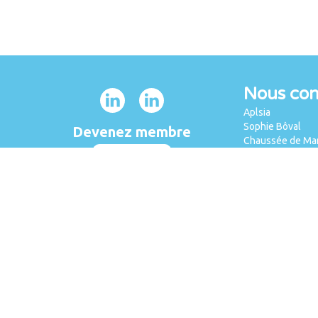
Nous con
Aplsia
Sophie Bôval
Devenez membre
Chaussée de Mar
5100 Wierde (Na
Je m'inscris
Tél. : +32 471 20
sophie.boval@ap
Recevoir le magazine