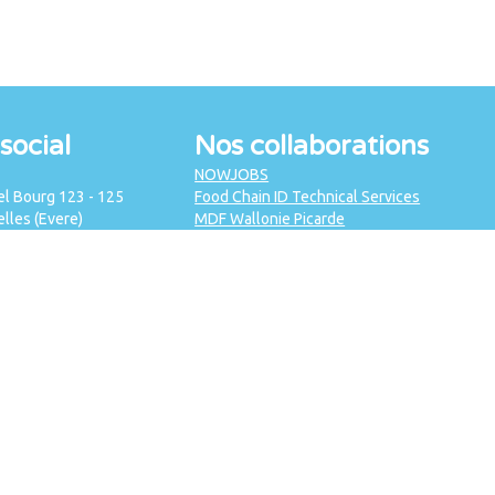
social
Nos collaborations
NOWJOBS
l Bourg 123 - 125
Food Chain ID Technical Services
lles (Evere)
MDF Wallonie Picarde
2 743 83 83
A-First
a.be
Bruxelles Formation
52 588
efp bruxelles
CEPS
Crime Control
IFAPME Liège-Huy-Verviers
MG Consultants
Vidyas
SODA
Retail Detail
Gondola
IRM