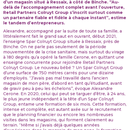
d’un magasin situé à Ressaix, à côté de Binche. “Au-
delà de l’accompagnement complet avant l’ouverture,
Retail Partners Colruyt Group s’inscrit surtout comme
un partenaire fiable et fidèle à chaque instant”, estime
le tandem d’entrepreneurs.
Alexandre, accompagné par la suite de toute sa famille, a
littéralement fait le grand saut en ouvrant, début 2021,
l’enseigne Spar Colruyt Group située à Ressaix, près de
Binche. On ne parle pas seulement de la période
mouvementée de la crise sanitaire, mais surtout du virage
à 180 degrés qu’a opéré la famille Cerone, en quittant une
enseigne concurrente pour rejoindre Retail Partners
Colruyt Group. Le nouveau bébé ? Un Spar Colruyt Group
d’une surface de 750 mètres carrés pour une dizaine
d’employés. “J’avais pas mal travaillé dans l’ancien
magasin de mon père, d’abord en tant qu’étudiant, avant
de gravir peu à peu les échelons”, évoque Alexandre
Cerone. En 2020, celui qui peut se targuer d’être, à 24 ans,
le plus jeune indépendant à la tête d’un Spar Colruyt
Group, entame une formation de six mois. Cette formation,
intense et complète, est autant axée sur le recrutement
que le planning financier ou encore les nombreuses
visites dans les magasins, qui forment clairement au
terrain. “Même si j’avais déjà quelques années