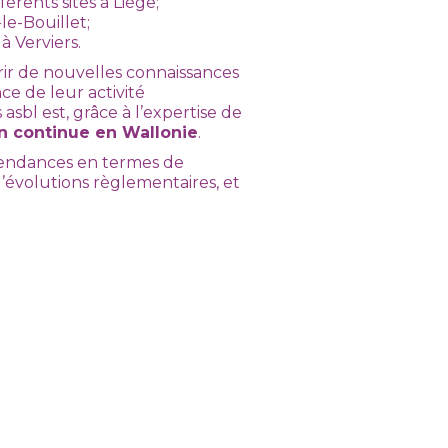
érents sites à Liège;
e-Bouillet;
à Verviers.
ir de nouvelles connaissances
nce de leur activité
sbl est, grâce à l’expertise de
n continue en Wallonie
.
endances en termes de
’évolutions règlementaires, et