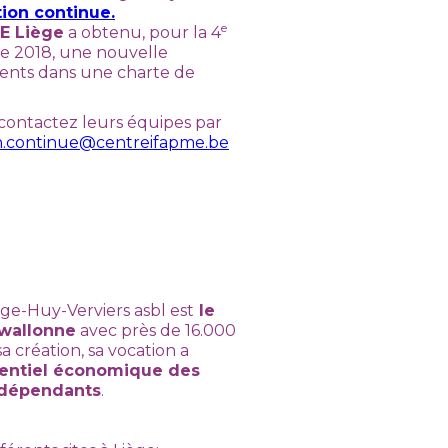
tion continue.
e
E Liège
a obtenu, pour la 4
re 2018, une nouvelle
ements dans une charte de
contactez leurs équipes par
n.continue@centreifapme.be
ge-Huy-Verviers asbl est
le
 wallonne
avec près de 16.000
 création, sa vocation a
otentiel économique des
indépendants
.