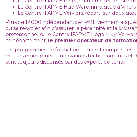
Le Centre IFAPME Liège, lui-même réparti sur diff
Le Centre IFAPME Huy-Waremme, situé à Villers-l
Le Centre IFAPME Verviers, réparti sur deux sites 
Plus de 12.000 indépendants et PME viennent acquér
ou se recycler afin d’assurer la pérennité et la croissa
professionnelle. Le Centre IFAPME Liège-Huy-Verviers a
ce département,
le premier opérateur de formatio
Les programmes de formation tiennent compte des t
métiers émergents, d’innovations technologiques et d
sont toujours dispensés par des experts de terrain.
Estelle Haladjan
estelle.haladjian@centreifapme.be