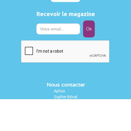
Recevoir le magazine
Nous contacter
Aplsia
Sophie Bôval
Chaussée de Marche, 637
5100 Wierde (Namur)
Tél. : +32 471 20 19 35
sophie.boval@aplsia.be