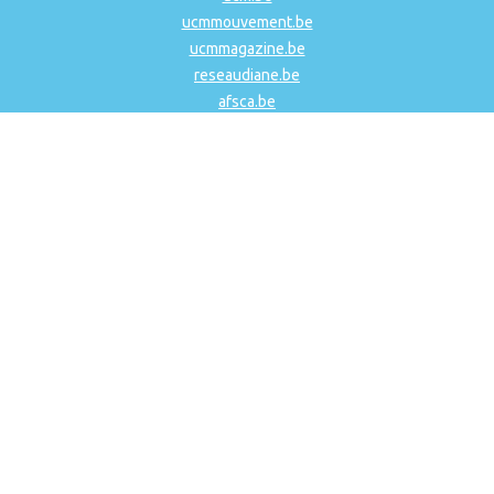
ucmmouvement.be
ucmmagazine.be
reseaudiane.be
afsca.be
csipme.fgov.be
frdo-cfdd.be
Fonds Social 202.01
Fonds Social 201
Nos collaborations
NOWJOBS
Food Chain ID Technical Services
MDF Wallonie Picarde
A-First
Bruxelles Formation
efp bruxelles
CEPS
Crime Control