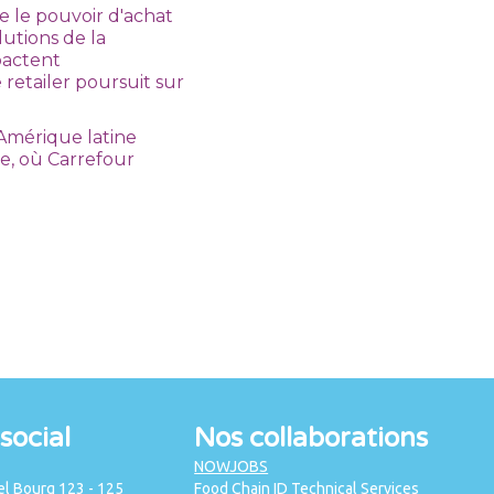
e le pouvoir d'achat
lutions de la
pactent
e retailer poursuit sur
’Amérique latine
ne, où Carrefour
social
Nos collaborations
NOWJOBS
l Bourg 123 - 125
Food Chain ID Technical Services