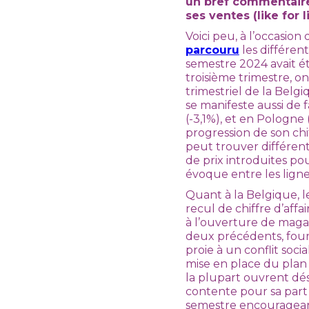
un bref commentaire 
ses ventes (like for 
Voici peu, à l’occasio
parcouru
les différen
semestre 2024 avait été
troisième trimestre, on
trimestriel de la Belgi
se manifeste aussi de f
(-3,1%), et en Pologne
progression de son chif
peut trouver différent
de prix introduites p
évoque entre les ligne
Quant à la Belgique,
recul de chiffre d’aff
à l’ouverture de maga
deux précédents, fourn
proie à un conflit soci
mise en place du plan 
la plupart ouvrent dés
contente pour sa part 
semestre encourageant