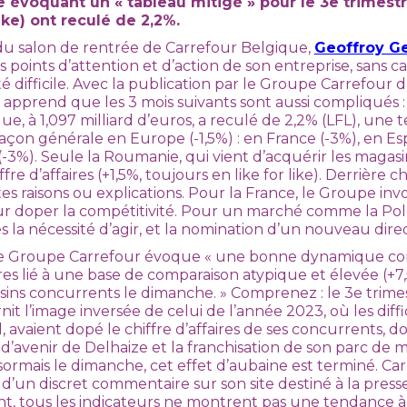
évoquant un « tableau mitigé » pour le 3e trimestr
like) ont reculé de 2,2%.
n du salon de rentrée de Carrefour Belgique,
Geoffroy Ge
ts points d’attention et d’action de son entreprise, sans 
 difficile. Avec la publication par le Groupe Carrefour du
 apprend que les 3 mois suivants sont aussi compliqués : l
que, à 1,097 milliard d’euros, a reculé de 2,2% (LFL), une 
açon générale en Europe (-1,5%) : en France (-3%), en Espa
 (-3%). Seule la Roumanie, qui vient d’acquérir les magasi
fre d’affaires (+1,5%, toujours en like for like). Derrière 
es raisons ou explications. Pour la France, le Groupe invo
our doper la compétitivité. Pour un marché comme la P
s la nécessité d’agir, et la nomination d’un nouveau dire
 le Groupe Carrefour évoque « une bonne dynamique co
aires lié à une base de comparaison atypique et élevée (+7
sins concurrents le dimanche. » Comprenez : le 3e trime
it l’image inversée de celui de l’année 2023, où les diff
al, avaient dopé le chiffre d’affaires de ses concurrents, d
d’avenir de Delhaize et la franchisation de son parc de 
ormais le dimanche, cet effet d’aubaine est terminé. Ca
d’un discret commentaire sur son site destiné à la press
, tous les indicateurs ne montrent pas une tendance à