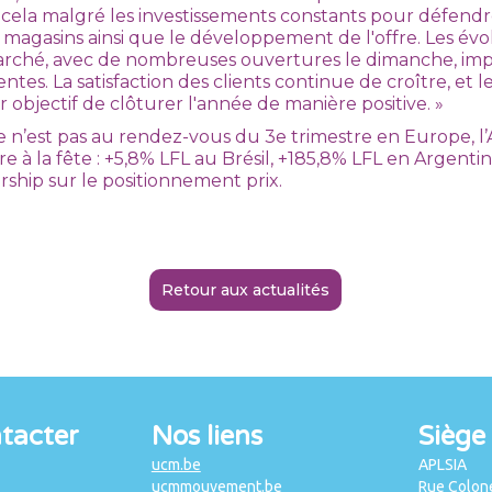
t cela malgré les investissements constants pour défendr
s magasins ainsi que le développement de l'offre. Les évo
arché, avec de nombreuses ouvertures le dimanche, im
entes. La satisfaction des clients continue de croître, et l
 objectif de clôturer l'année de manière positive. »
ance n’est pas au rendez-vous du 3e trimestre en Europe, l
re à la fête : +5,8% LFL au Brésil, +185,8% LFL en Argenti
rship sur le positionnement prix.
Retour aux actualités
tacter
Nos liens
Siège 
ucm.be
APLSIA
ucmmouvement.be
Rue Colone