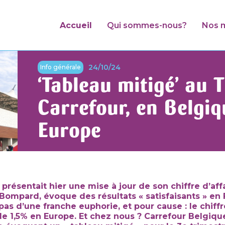
Accueil
Qui sommes-nous?
Nos m
24/10/24
Info générale
‘Tableau mitigé’ au 
Carrefour, en Belgi
Europe
présentait hier une mise à jour de son chiffre d’affa
ompard, évoque des résultats « satisfaisants » en 
as d’une franche euphorie, et pour cause : le chiffr
e 1,5% en Europe. Et chez nous ? Carrefour Belgique