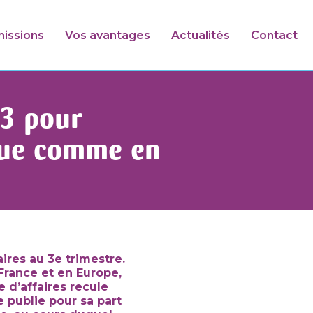
issions
Vos avantages
Actualités
Contact
T3 pour
que comme en
ires au 3e trimestre.
France et en Europe,
e d’affaires recule
 publie pour sa part