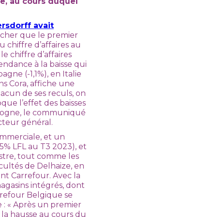
e, au cours duquel
rsdorff avait
cacher que le premier
 chiffre d’affaires au
e chiffre d’affaires
tendance à la baisse qui
gne (-1,1%), en Italie
ns Cora, affiche une
chacun de ses reculs, on
que l’effet des baisses
ologne, le communiqué
cteur général.
mmerciale, et un
,5% LFL au T3 2023), et
stre, tout comme les
icultés de Delhaize, en
ont Carrefour. Avec la
magasins intégrés, dont
rrefour Belgique se
e : « Après un premier
 la hausse au cours du