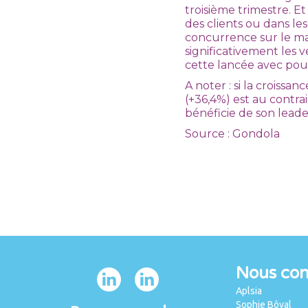
troisième trimestre. E
des clients ou dans le
concurrence sur le m
significativement les v
cette lancée avec pour
A noter : si la croiss
(+36,4%) est au contrai
bénéficie de son leade
Source : Gondola
Nous con
Aplsia
Sophie Bôval