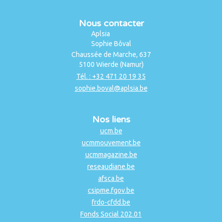
Nous contacter
Aplsia
Sophie Bôval
Chaussée de Marche, 637
5100 Wierde (Namur)
Tél. : +32 471 20 19 35
sophie.boval@aplsia.be
Nos liens
ucm.be
ucmmouvement.be
ucmmagazine.be
reseaudiane.be
afsca.be
csipme.fgov.be
frdo-cfdd.be
Fonds Social 202.01