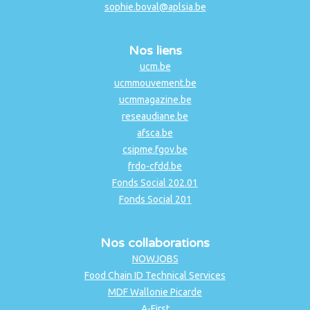
sophie.boval@aplsia.be
Nos liens
ucm.be
ucmmouvement.be
ucmmagazine.be
reseaudiane.be
afsca.be
csipme.fgov.be
frdo-cfdd.be
Fonds Social 202.01
Fonds Social 201
Nos collaborations
NOWJOBS
Food Chain ID Technical Services
MDF Wallonie Picarde
A-First