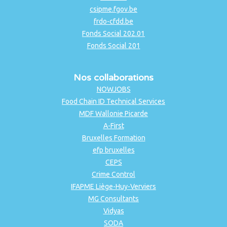
csipme.fgov.be
frdo-cfdd.be
Fonds Social 202.01
Fonds Social 201
Nos collaborations
NOWJOBS
Food Chain ID Technical Services
MDF Wallonie Picarde
A-First
Bruxelles Formation
efp bruxelles
CEPS
Crime Control
IFAPME Liège-Huy-Verviers
MG Consultants
Vidyas
SODA