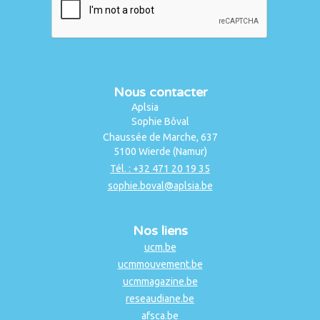
Nous contacter
Aplsia
Sophie Bôval
Chaussée de Marche, 637
5100 Wierde (Namur)
Tél. : +32 471 20 19 35
sophie.boval@aplsia.be
Nos liens
ucm.be
ucmmouvement.be
ucmmagazine.be
reseaudiane.be
afsca.be