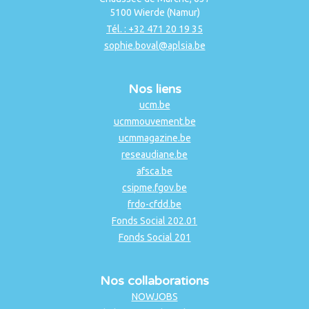
5100 Wierde (Namur)
Tél. : +32 471 20 19 35
sophie.boval@aplsia.be
Nos liens
ucm.be
ucmmouvement.be
ucmmagazine.be
reseaudiane.be
afsca.be
csipme.fgov.be
frdo-cfdd.be
Fonds Social 202.01
Fonds Social 201
Nos collaborations
NOWJOBS