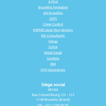
A-First
Bruxelles Formation
efp bruxelles
CEPS
Crime Control
IFAPME Liège-Huy-Verviers
MG Consultants
Vidyas
SODA
Retail Detail
Gondola
IRM
DVV Assurances
Siège social
APLSIA
Rue Colonel Bourg 123 - 125
1140 Bruxelles (Evere)
Tél. : +32 2 743 83 83