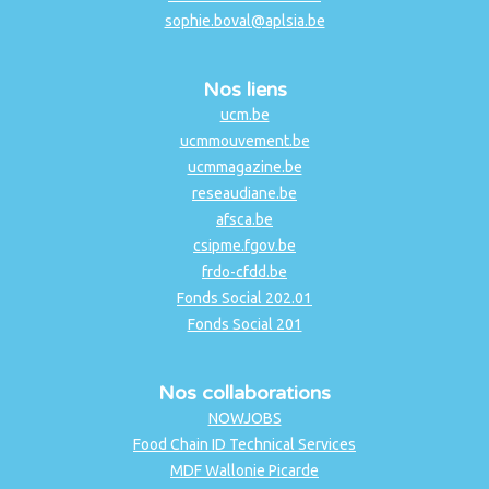
sophie.boval@aplsia.be
Nos liens
ucm.be
ucmmouvement.be
ucmmagazine.be
reseaudiane.be
afsca.be
csipme.fgov.be
frdo-cfdd.be
Fonds Social 202.01
Fonds Social 201
Nos collaborations
NOWJOBS
Food Chain ID Technical Services
MDF Wallonie Picarde