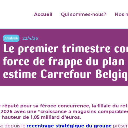
Accueil
Qui sommes-nous?
Nos m
22/4/26
Analyse
Le premier trimestre co
force de frappe du plan 
estime Carrefour Belgi
réputé pour sa féroce concurrence, la filiale du reta
e 2026 avec une “croissance à magasins comparables
à hauteur de 1,05 milliard d'euros.
e depuis le
recentrage stratégique du groupe
présen