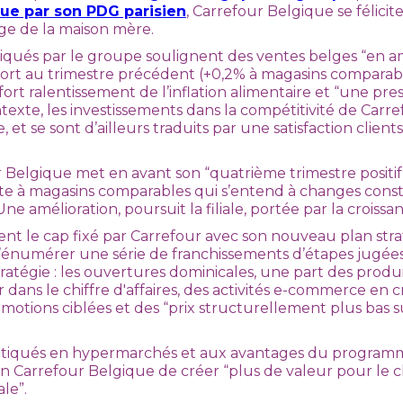
e par son PDG parisien
, Carrefour Belgique se félici
ge de la maison mère.
qués par le groupe soulignent des ventes belges “en am
port au trimestre précédent (+0,2% à magasins comparab
ort ralentissement de l’inflation alimentaire et “une pre
texte, les investissements dans la compétitivité de Carre
, et se sont d’ailleurs traduits par une satisfaction client
 Belgique met en avant son “quatrième trimestre positif
ite à magasins comparables qui s’entend à changes const
Une amélioration, poursuit la filiale, portée par la croiss
ent le cap fixé par Carrefour avec son nouveau plan strat
énumérer une série de franchissements d’étapes jugée
tratégie : les ouvertures dominicales, une part des produ
ans le chiffre d'affaires, des activités e-commerce en c
omotions ciblées et des “prix structurellement plus bas s
tiqués en hypermarchés et aux avantages du programme 
 Carrefour Belgique de créer “plus de valeur pour le cl
le”.