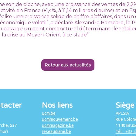
e son de cloche, avec une croissance des ventes de 2,
tivité en France (+1,4%, à 11,14 milliards d’euros) et en Es
réalise une croissance solide de chiffre d’affaires, dans 
oéconomique volatil”, a déclaré Alexandre Bompard, le
u passage un point conjoncturel déterminant : le retaile
à la crise au Moyen-Orient à ce stade”.
Retour aux actualités
tacter
Nos liens
Siège 
ucm.be
APLSIA
ucmmouvement.be
Rue Colone
che, 637
ucmmagazine.be
1140 Bruxe
mur)
reseaudiane.be
Tél. : +32 