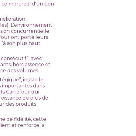
te ce mercredi d'un bon
élioration
les). L’environnement
ssion concurrentielle
four ont porté leurs
s “à son plus haut
 consécutif”, avec
ants, hors essence et
ance des volumes.
égique”, insiste le
s importantes dans
its Carrefour qui
roissance de plus de
ur des produits
de fidélité, cette
ient et renforce la