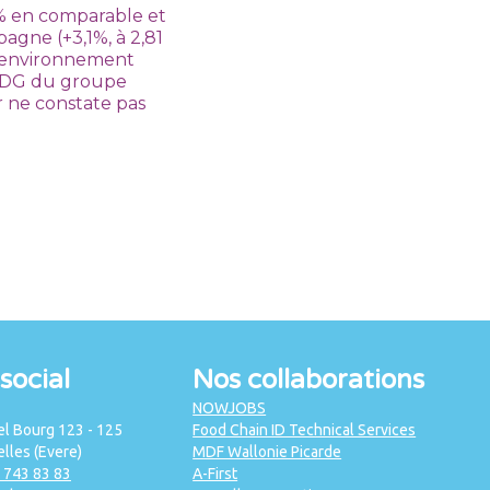
2% en comparable et
pagne (+3,1%, à 2,81
un environnement
 PDG du groupe
r ne constate pas
social
Nos collaborations
NOWJOBS
l Bourg 123 - 125
Food Chain ID Technical Services
lles (Evere)
MDF Wallonie Picarde
2 743 83 83
A-First