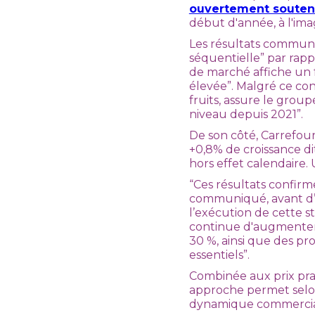
ouvertement soutenu
début d'année, à l'ima
Les résultats communi
séquentielle” par rap
de marché affiche un f
élevée”. Malgré ce con
fruits, assure le groupe
niveau depuis 2021”.
De son côté, Carrefour
+0,8% de croissance d
hors effet calendaire. 
“Ces résultats confirm
communiqué, avant d’
l’exécution de cette s
continue d'augmenter d
30 %, ainsi que des pr
essentiels”.
Combinée aux prix pra
approche permet selon
dynamique commercia