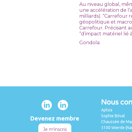
Au niveau global, mêm
une accélération de l’ac
milliards). “Carrefour 
géopolitique et macr
Carrefour. Précisant a
“d’impact matériel lié 
Gondola
Nous con
Aplsia
Sophie Bôval
Devenez membre
Chaussée de Mar
5100 Wierde (Na
Je m'inscris