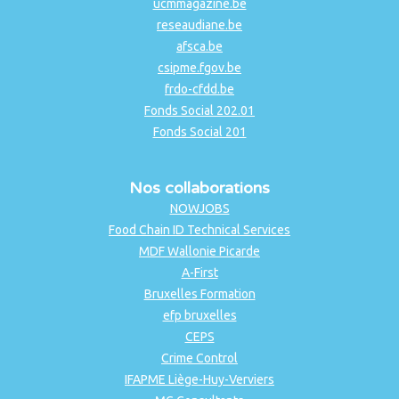
ucmmagazine.be
reseaudiane.be
afsca.be
csipme.fgov.be
frdo-cfdd.be
Fonds Social 202.01
Fonds Social 201
Nos collaborations
NOWJOBS
Food Chain ID Technical Services
MDF Wallonie Picarde
A-First
Bruxelles Formation
efp bruxelles
CEPS
Crime Control
IFAPME Liège-Huy-Verviers