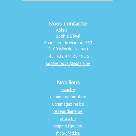
Nous contacter
Aplsia
Sophie Bôval
Chaussée de Marche, 637
5100 Wierde (Namur)
Tél. : +32 471 20 19 35
sophie.boval@aplsia.be
Nos liens
ucm.be
ucmmouvement.be
ucmmagazine.be
reseaudiane.be
afsca.be
csipme.fgov.be
frdo-cfdd.be