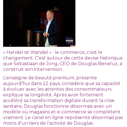
« Handel ist Wandel » : le commerce, c’est le
changement. C’est autour de cette devise historique
que Sebastiaan de Jong, CEO de Douglas Benelux, a
construit son intervention.
L’enseigne de beauté premium, présente
aujourd’hui dans 22 pays, considère que sa capacité
à évoluer avec les attentes des consommateurs
explique sa longévité. Après avoir fortement
accéléré sa transformation digitale durant la crise
sanitaire, Douglas fonctionne désormais avec un
modèle où magasins et e-commerce se complètent
vraiment. Le canal en ligne représente désormais pas
moins d’un tiers de l’activité de Douglas.