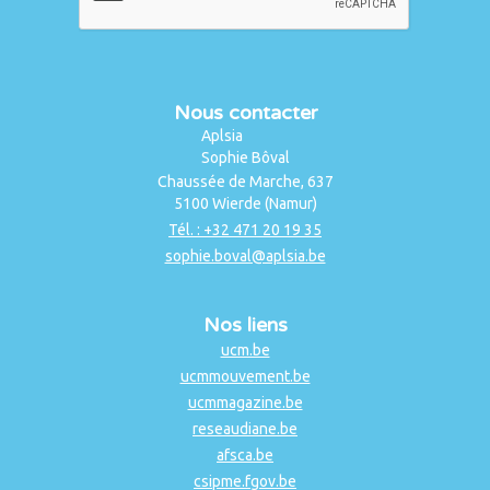
Nous contacter
Aplsia
Sophie Bôval
Chaussée de Marche, 637
5100 Wierde (Namur)
Tél. : +32 471 20 19 35
sophie.boval@aplsia.be
Nos liens
ucm.be
ucmmouvement.be
ucmmagazine.be
reseaudiane.be
afsca.be
csipme.fgov.be