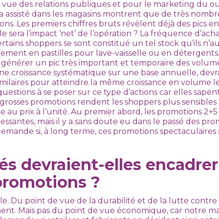
vue des relations publiques et pour le marketing du ou 
a assisté dans les magasins montrent que de très nomb
ons. Les premiers chiffres bruts révèlent déjà des pics e
e sera l’impact ‘net’ de l’opération ? La fréquence d’ach
ertains shoppers se sont constitué un tel stock qu’ils n’a
ement en pastilles pour lave-vaisselle ou en détergents.
 générer un pic très important et temporaire des volu
une croissance systématique sur une base annuelle, devra
milaires pour atteindre la même croissance en volume les
questions à se poser sur ce type d’actions car elles sap
grosses promotions rendent les shoppers plus sensibles au
e au prix à l’unité. Au premier abord, les promotions 2+
ssantes, mais il y a sans doute eu dans le passé des pro
emande si, à long terme, ces promotions spectaculaire
és devraient-elles encadrer
promotions ?
. Du point de vue de la durabilité et de la lutte contr
nement. Mais pas du point de vue économique, car notre 