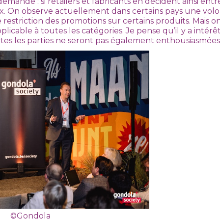
 la demande : si retailers et fabricants en décident ainsi entr
. On observe actuellement dans certains pays une vol
 restriction des promotions sur certains produits. Mais 
plicable à toutes les catégories. Je pense qu’il y a intérê
es les parties ne seront pas également enthousiasmées p
©Gondola