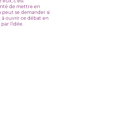
e eux, c’est
onté de mettre en
on peut se demander si
t à ouvrir ce débat en
ar l’idée.