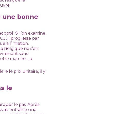
sures que le
uvre.
té une bonne
adopté. Si l’on examine
CG, il progresse par
 à l’inflation.
La Belgique ne s’en
t vraiment sous
notre marché. La
 le prix unitaire, il y
s le
rquer le pas. Après
 avait entraîné une