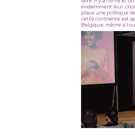
libre. Il y a l’offre et
évidemment leur choix
place une politique de
cette contrainte est ap
Belgique, même si tout