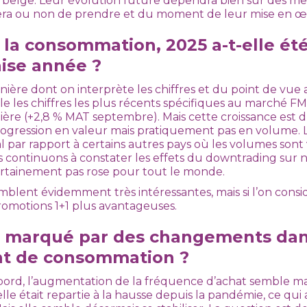
 belge. Leur évolution future dépendra bien sûr des me
a ou non de prendre et du moment de leur mise en œ
e la consommation, 2025 a-t-elle é
ise année ?
ère dont on interprète les chiffres et du point de vue 
le les chiffres les plus récents spécifiques au marché FM
ère (+2,8 % MAT septembre). Mais cette croissance est due
progression en valeur mais pratiquement pas en volume. 
mal par rapport à certains autres pays où les volumes son
s continuons à constater les effets du downtrading sur 
certainement pas rose pour tout le monde.
lent évidemment très intéressantes, mais si l’on considère
romotions 1+1 plus avantageuses.
é marqué par des changements dan
t de consommation ?
ord, l’augmentation de la fréquence d’achat semble ma
lle était repartie à la hausse depuis la pandémie, ce qui