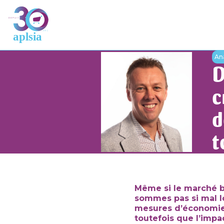
An
D
c
d
t
Même si le marché b
sommes pas si mal l
mesures d’économies
toutefois que l’impa