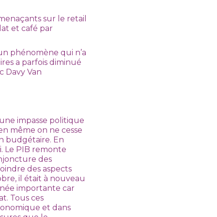
menaçants sur le retail
at et café par
 un phénomène qui n’a
res a parfois diminué
ec Davy Van
 une impasse politique
bien même on ne cesse
an budgétaire. En
i. Le PIB remonte
njoncture des
moindre des aspects
re, il était à nouveau
onnée importante car
at. Tous ces
économique et dans