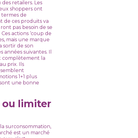
des retailers. Les
reux shoppers ont
n termes de
at de ces produits va
uront pas besoin de se
 Ces actions ‘coup de
mes, mais une marque
 sortir de son
 années suivantes. Il
ent complètement la
 prix. Ils
5 semblent
motions 1+1 plus
s sont une bonne
 ou limiter
e la surconsommation,
marché est un marché