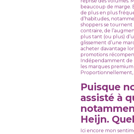
reprise des volumes. Ma
beaucoup de marge. Ens
de plus en plus fréq
d’habitudes, notammen
shoppers se tournent 
contraire, de l’augment
plus tant (ou plus) d’
glissement d’une mar
acheter davantage lors
promotions récompens
Indépendamment de l’a
les marques premium p
Proportionnellement,
Puisque no
assisté à 
notamment 
Heijn. Quel
Ici encore mon sentim