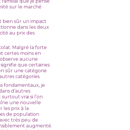
familial que je pense
mité sur le marché
t bien sûr un impact
ctionne dans les deux
cité au prix des
lat. Malgré la forte
t certes moins en
n’observe aucune
 signifie que certaines
en sûr une catégorie
autres catégories.
s fondamentaux, je
dans d’autres
urtout vrai si l’on
raîne une nouvelle
les prix à la
pes de population
 avec très peu de
sensiblement augmenté.