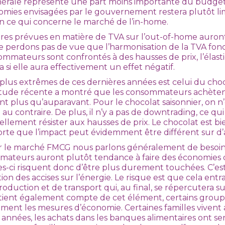
nérale représente une part moins importante du budget 
omies envisagées par le gouvernement restera plutôt li
en ce qui concerne le marché de l’in-home.
res prévues en matière de TVA sur l’out-of-home auron
ne perdons pas de vue que l’harmonisation de la TVA fon
ommateurs sont confrontés à des hausses de prix, l’élasti
 si elle aura effectivement un effet négatif.
plus extrêmes de ces dernières années est celui du choco
étude récente a montré que les consommateurs achèten
t plus qu’auparavant. Pour le chocolat saisonnier, on 
au contraire. De plus, il n’y a pas de downtrading, ce qui
llement résister aux hausses de prix. Le chocolat est bi
orte que l’impact peut évidemment être différent sur d’
 le marché FMCG nous parlons généralement de besoin
ateurs auront plutôt tendance à faire des économies 
es-ci risquent donc d’être plus durement touchées. C’est s
on des accises sur l’énergie. Le risque est que cela ent
duction et de transport qui, au final, se répercutera sur 
 tient également compte de cet élément, certains grou
ement les mesures d’économie. Certaines familles vivent
 années, les achats dans les banques alimentaires ont 