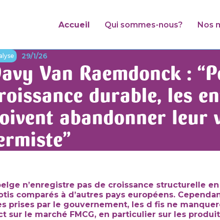
Accueil
Qui sommes-nous?
Nos m
29/1/26
alyse
avy Van Raemdonck : “P
roissance durable, les en
oivent abandonner leur v
ermiste”
elge n’enregistre pas de croissance structurelle e
otis comparés à d’autres pays européens. Cependan
 prises par le gouvernement, les d fis ne manquer
ct sur le marché FMCG, en particulier sur les produi