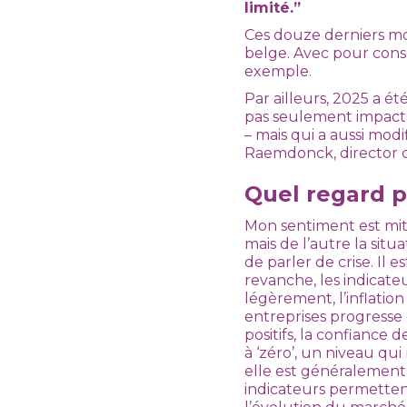
limité.”
Ces douze derniers moi
belge. Avec pour consé
exemple.
Par ailleurs, 2025 a 
pas seulement impacté 
– mais qui a aussi mo
Raemdonck, director 
Quel regard p
Mon sentiment est mit
mais de l’autre la si
de parler de crise. Il
revanche, les indicat
légèrement, l’inflati
entreprises progresse 
positifs, la confiance
à ‘zéro’, un niveau qu
elle est généralement 
indicateurs permetten