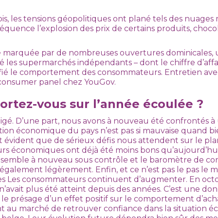
s, les tensions géopolitiques ont plané tels des nuages 
quence l’explosion des prix de certains produits, chocol
été marquée par de nombreuses ouvertures dominicales,
les supermarchés indépendants – dont le chiffre d’affai
difié le comportement des consommateurs. Entretien av
consumer panel chez YouGov.
ortez-vous sur l’année écoulée ?
igé. D’une part, nous avons à nouveau été confrontés à
tuation économique du pays n’est pas si mauvaise quand 
 est évident que de sérieux défis nous attendent sur le pl
eurs économiques ont déjà été moins bons qu’aujourd’hu
on semble à nouveau sous contrôle et le baromètre de co
également légèrement. Enfin, et ce n’est pas le pas le 
 des Les consommateurs continuent d’augmenter. En octob
i n’avait plus été atteint depuis des années. C’est une d
le présage d’un effet positif sur le comportement d’ach
t au marché de retrouver confiance dans la situation 