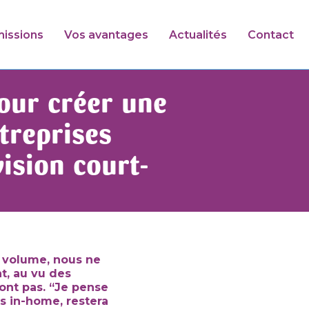
issions
Vos avantages
Actualités
Contact
our créer une
treprises
ision court-
n volume, nous ne
t, au vu des
ont pas. “Je pense
ts in-home, restera