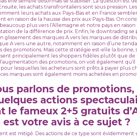
is elle semble désormais se stabiliser. La question est de 
uite, les achats transfrontaliers sont sous pression. Les
uemment leurs achats aux Pays-Bas et en France semble
t en raison de la hausse des prix aux Pays-Bas. On cons
beaucoup plus vers l’Allemagne et notre pays en raison 
ation de la différence de prix. Enfin, le downtrading se po
un glissement des marques A vers les marques de distrib
que A vers une autre, notamment en raison d’une tenda
 des promotions. Mais cette stratégie est-elle la bonne,
ent principalement les shoppers fidèles plutôt que de
ugmentation des promotions, on voit également qu’il r
our lesquelles les acheteurs sont prêts à payer plus ch
 ces marques sont également moins achetées en promot
us parlons de promotions,
quelques actions spectaculai
le fameux 2+5 gratuits d’A
 est votre avis à ce sujet ?
ent est mitigé. Des actions de ce type sont évidemment