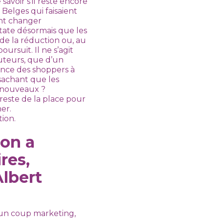
savoir s’il reste encore
 Belges qui faisaient
nt changer
tate désormais que les
de la réduction ou, au
ursuit. Il ne s’agit
uteurs, que d’un
nce des shoppers à
 sachant que les
 nouveaux ?
este de la place pour
er.
ion.
 on a
res,
lbert
 un coup marketing,