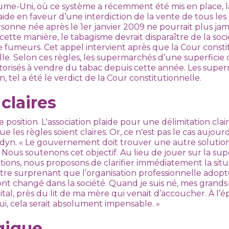
e-Uni, où ce système a récemment été mis en place, l
e en faveur d’une interdiction de la vente de tous les
ersonne née après le 1er janvier 2009 ne pourrait plus ja
cette manière, le tabagisme devrait disparaître de la soci
 fumeurs. Cet appel intervient après que la Cour constit
le. Selon ces règles, les supermarchés d’une superficie
torisés à vendre du tabac depuis cette année. Les super
, tel a été le verdict de la Cour constitutionnelle.
claires
e position. L'association plaide pour une délimitation cl
e les règles soient claires. Or, ce n'est pas le cas aujourd
dyn. « Le gouvernement doit trouver une autre solutio
 Nous soutenons cet objectif. Au lieu de jouer sur la sup
nitions, nous proposons de clarifier immédiatement la situ
tre surprenant que l’organisation professionnelle adopte
t changé dans la société. Quand je suis né, mes grand
tal, près du lit de ma mère qui venait d’accoucher. À l’ép
hui, cela serait absolument impensable. »
gique