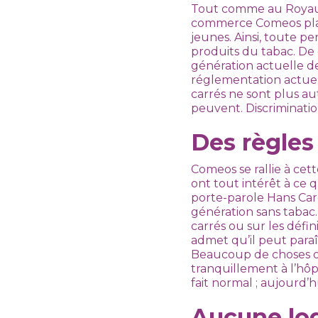
Tout comme au Royaum
commerce Comeos plaid
jeunes. Ainsi, toute p
produits du tabac. De 
génération actuelle de
réglementation actuel
carrés ne sont plus au
peuvent. Discrimination
Des règles 
Comeos se rallie à cett
ont tout intérêt à ce qu
porte-parole Hans Car
génération sans tabac.
carrés ou sur les défi
admet qu’il peut paraî
Beaucoup de choses on
tranquillement à l’hôpi
fait normal ; aujourd’
Aucune lo