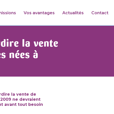
issions
Vos avantages
Actualités
Contact
dire la vente
s nées à
dire la vente de
r 2009 ne devraient
t avant tout besoin