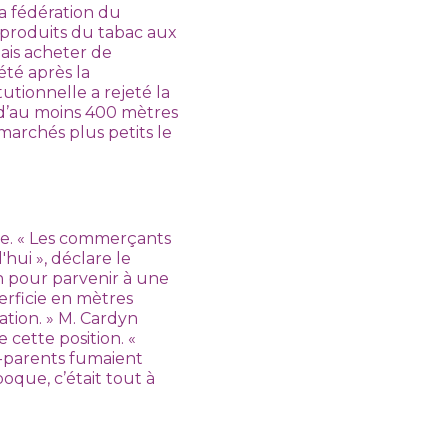
a fédération du
 produits du tabac aux
mais acheter de
été après la
utionnelle a rejeté la
 d’au moins 400 mètres
marchés plus petits le
aire. « Les commerçants
'hui », déclare le
n pour parvenir à une
erficie en mètres
ation. » M. Cardyn
 cette position. «
s-parents fumaient
oque, c’était tout à