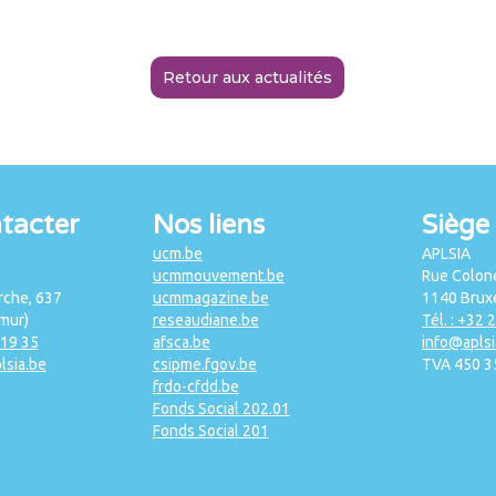
Retour aux actualités
tacter
Nos liens
Siège 
ucm.be
APLSIA
ucmmouvement.be
Rue Colone
che, 637
ucmmagazine.be
1140 Bruxe
mur)
reseaudiane.be
Tél. : +32 
 19 35
afsca.be
info@aplsi
lsia.be
csipme.fgov.be
TVA 450 3
frdo-cfdd.be
Fonds Social 202.01
Fonds Social 201