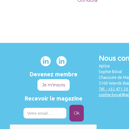
Gondola
Nous con
Aplsia
Sophie Bôval
Devenez membre
Chaussée de Mar
5100 Wierde (Na
Je m'inscris
Tél. : +32 471 20
sophie.boval@ap
Recevoir le magazine