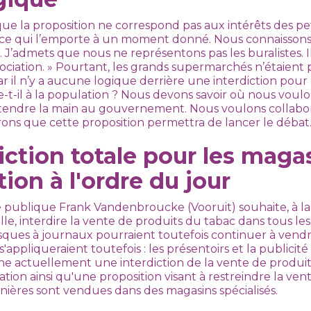
ue la proposition ne correspond pas aux intérêts des petit
r ce qui l’emporte à un moment donné. Nous connaissons
. J’admets que nous ne représentons pas les buralistes. I
iation. » Pourtant, les grands supermarchés n’étaient p
ar il n’y a aucune logique derrière une interdiction pour 
-t-il à la population ? Nous devons savoir où nous voulons 
tendre la main au gouvernement. Nous voulons collabo
ons que cette proposition permettra de lancer le débat.
iction totale pour les maga
ion à l'ordre du jour
é publique Frank Vandenbroucke (Vooruit) souhaite, à la 
lle, interdire la vente de produits du tabac dans tous le
osques à journaux pourraient toutefois continuer à vend
s'appliqueraient toutefois : les présentoirs et la publicité 
actuellement une interdiction de la vente de produit
tion ainsi qu'une proposition visant à restreindre la ven
nières sont vendues dans des magasins spécialisés.