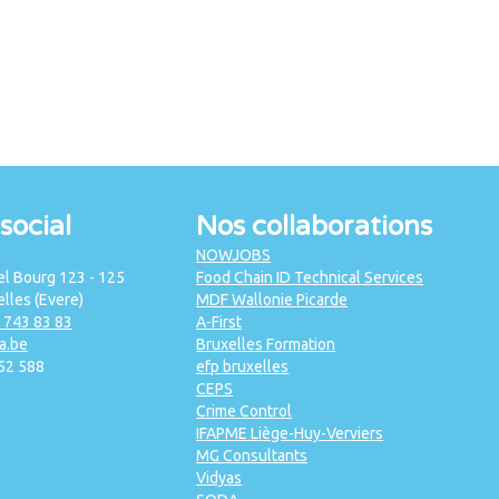
social
Nos collaborations
NOWJOBS
l Bourg 123 - 125
Food Chain ID Technical Services
lles (Evere)
MDF Wallonie Picarde
2 743 83 83
A-First
a.be
Bruxelles Formation
52 588
efp bruxelles
CEPS
Crime Control
IFAPME Liège-Huy-Verviers
MG Consultants
Vidyas