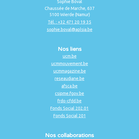
Sophie Bôval
Chaussée de Marche, 637
5100 Wierde (Namur)
Tél. : +32 471 20 19 35
sophie.boval@aplsia.be
Nos liens
ucm.be
ucmmouvement.be
ucmmagazine.be
reseaudiane.be
afsca.be
csipme.fgov.be
frdo-cfdd.be
Fonds Social 202.01
Fonds Social 201
Nos collaborations