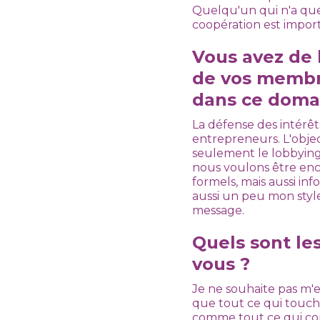
Quelqu'un qui n'a que 
coopération est impor
Vous avez de 
de vos membre
dans ce doma
La défense des intérêt
entrepreneurs. L'obj
seulement le lobbying,
nous voulons être enc
formels, mais aussi inf
aussi un peu mon style.
message.
Quels sont le
vous ?
Je ne souhaite pas m'e
que tout ce qui touche
comme tout ce qui conc