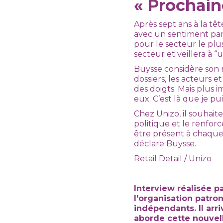
« Prochain
Après sept ans à la têt
avec un sentiment parta
pour le secteur le pl
secteur et veillera à “
Buysse considère son 
dossiers, les acteurs 
des doigts. Mais plus i
eux. C’est là que je pu
Chez Unizo, il souhait
politique et le renfor
être présent à chaque 
déclare Buysse.
Retail Detail / Unizo
Interview réalisée p
l'organisation patr
indépendants. Il arr
aborde cette nouvell