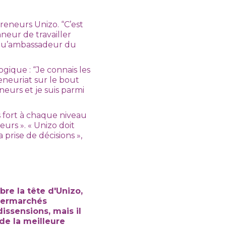
preneurs Unizo. “C’est
nneur de travailler
t qu’ambassadeur du
ique : “Je connais les
eneuriat sur le bout
neurs et je suis parmi
s fort à chaque niveau
urs ». « Unizo doit
prise de décisions »,
re la tête d'Unizo,
upermarchés
issensions, mais il
de la meilleure