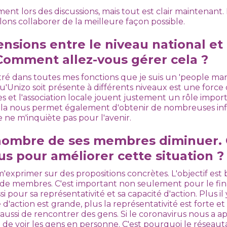
ment lors des discussions, mais tout est clair maintenant
lons collaborer de la meilleure façon possible.
tensions entre le niveau national et
 Comment allez-vous gérer cela ?
ré dans toutes mes fonctions que je suis un 'people ma
t qu'Unizo soit présente à différents niveaux est une for
ces et l'association locale jouent justement un rôle import
la nous permet également d'obtenir de nombreuses info
Je ne m'inquiète pas pour l'avenir.
 nombre de ses membres diminuer. 
us pour améliorer cette situation ?
m'exprimer sur des propositions concrètes. L'objectif es
de membres. C'est important non seulement pour le f
ssi pour sa représentativité et sa capacité d'action. Plus i
ité d'action est grande, plus la représentativité est forte 
it aussi de rencontrer des gens. Si le coronavirus nous a 
e de voir les gens en personne. C'est pourquoi le réseaut