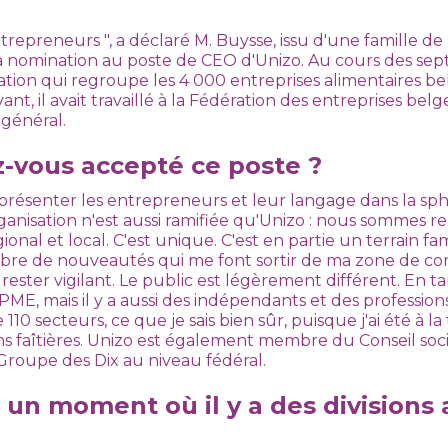
trepreneurs ", a déclaré M. Buysse, issu d'une famille de
a nomination au poste de CEO d'Unizo. Au cours des sept 
ération qui regroupe les 4 000 entreprises alimentaires be
nt, il avait travaillé à la Fédération des entreprises be
 général.
-vous accepté ce poste ?
présenter les entrepreneurs et leur langage dans la sph
anisation n'est aussi ramifiée qu'Unizo : nous sommes r
gional et local. C'est unique. C'est en partie un terrain fam
mbre de nouveautés qui me font sortir de ma zone de co
rester vigilant. Le public est légèrement différent. En 
 PME, mais il y a aussi des indépendants et des professions 
0 secteurs, ce que je sais bien sûr, puisque j'ai été à la 
ns faîtières. Unizo est également membre du Conseil s
Groupe des Dix au niveau fédéral.
 un moment où il y a des divisions 