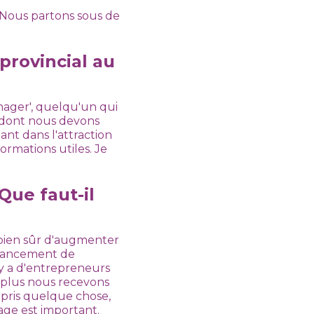
. Nous partons sous de
 provincial au
nager', quelqu'un qui
ce dont nous devons
ant dans l'attraction
rmations utiles. Je
Que faut-il
t bien sûr d'augmenter
inancement de
l y a d'entrepreneurs
et plus nous recevons
appris quelque chose,
age est important.