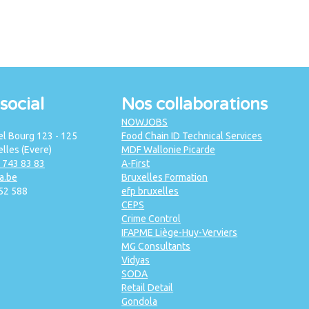
social
Nos collaborations
NOWJOBS
l Bourg 123 - 125
Food Chain ID Technical Services
lles (Evere)
MDF Wallonie Picarde
2 743 83 83
A-First
a.be
Bruxelles Formation
52 588
efp bruxelles
CEPS
Crime Control
IFAPME Liège-Huy-Verviers
MG Consultants
Vidyas
SODA
Retail Detail
Gondola