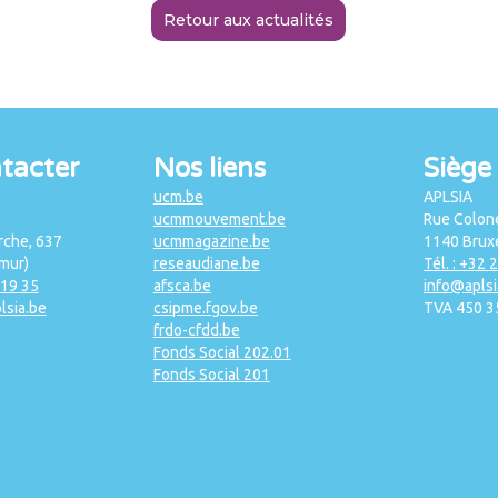
Retour aux actualités
tacter
Nos liens
Siège 
ucm.be
APLSIA
ucmmouvement.be
Rue Colone
che, 637
ucmmagazine.be
1140 Bruxe
mur)
reseaudiane.be
Tél. : +32 
 19 35
afsca.be
info@aplsi
lsia.be
csipme.fgov.be
TVA 450 3
frdo-cfdd.be
Fonds Social 202.01
Fonds Social 201