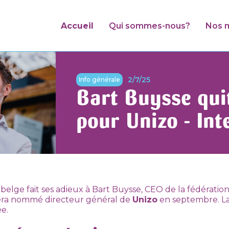
Accueil
Qui sommes-nous?
Nos m
2/7/25
Info générale
Bart Buysse qui
pour Unizo - Int
 belge fait ses adieux à Bart Buysse, CEO de la fédération
sera nommé directeur général de
Unizo
en septembre. L
e.