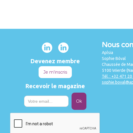
Nous con
Aplsia
Sophie Bôval
Devenez membre
Chaussée de Mar
5100 Wierde (Na
Je m'inscris
Tél. : +32 471 20
sophie.boval@ap
Recevoir le magazine