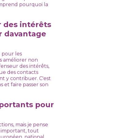
comprend pourquoi la
 des intérêts
er davantage
 pour les
s améliorer non
fenseur des intérêts,
que des contacts
nt y contribuer. C'est
s et faire passer son
mportants pour
tions, mais je pense
 important, tout
européen, national,