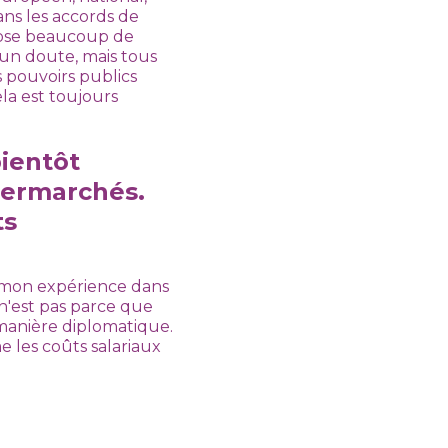
dans les accords de
mpose beaucoup de
cun doute, mais tous
s pouvoirs publics
ela est toujours
bientôt
upermarchés.
ts
 à mon expérience dans
n'est pas parce que
manière diplomatique.
e les coûts salariaux