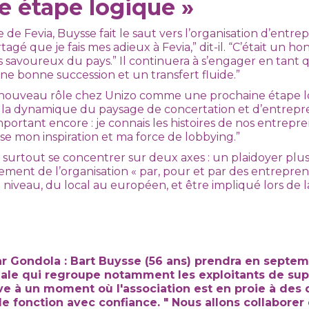
e étape logique »
e de Fevia, Buysse fait le saut vers l’organisation d’entre
gé que je fais mes adieux à Fevia,” dit-il. “C’était un ho
us savoureux du pays.” Il continuera à s’engager en tan
une bonne succession et un transfert fluide.”
nouveau rôle chez Unizo comme une prochaine étape log
et la dynamique du paysage de concertation et d’entrepr
mportant encore : je connais les histoires de nos entrepre
ise mon inspiration et ma force de lobbying.”
e surtout se concentrer sur deux axes : un plaidoyer plu
cement de l’organisation « par, pour et par des entreprene
niveau, du local au européen, et être impliqué lors de la 
ar Gondola : Bart Buysse (56 ans) prendra en septemb
onale qui regroupe notamment les exploitants de s
ive à un moment où l'association est en proie à des d
e fonction avec confiance. " Nous allons collaborer 